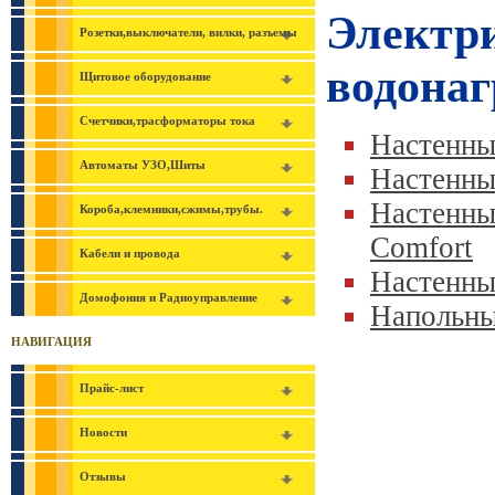
Электр
Розетки,выключатели, вилки, разъемы
водонаг
Щитовое оборудование
Счетчики,трасформаторы тока
Настенны
Автоматы УЗО,Шиты
Настенны
Настенны
Короба,клемники,сжимы,трубы.
Comfort
Кабели и провода
Настенны
Домофония и Радиоуправление
Напольны
НАВИГАЦИЯ
Прайс-лист
Новости
Отзывы