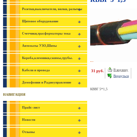
Розетки,выключатели, вилки, разъемы
Щитовое оборудование
Счетчики,трасформаторы тока
Автоматы УЗО,Шиты
Короба,клемники,сжимы,трубы.
В корзину
Кабели и провода
31 руб.
Вернуться
Домофония и Радиоуправление
КВВГ 5*1,5
НАВИГАЦИЯ
Прайс-лист
Новости
Отзывы