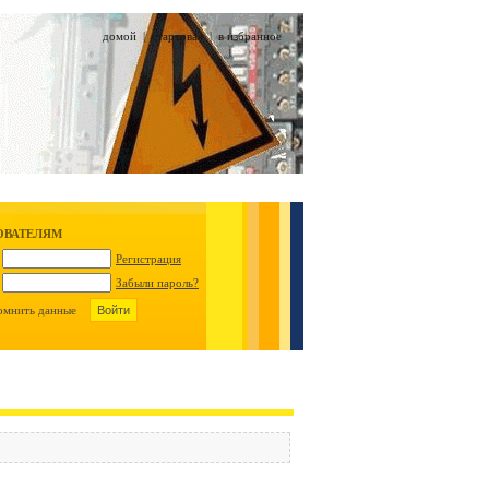
домой
|
стартовая
|
в избранное
ОВАТЕЛЯМ
Регистрация
Забыли пароль?
омнить данные