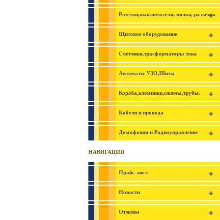
Розетки,выключатели, вилки, разъемы
Щитовое оборудование
Счетчики,трасформаторы тока
Автоматы УЗО,Шиты
Короба,клемники,сжимы,трубы.
Кабели и провода
Домофония и Радиоуправление
НАВИГАЦИЯ
Прайс-лист
Новости
Отзывы