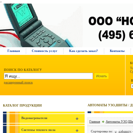
>
Главная
Стоимость услуг
Как сделать заказ?
Контакты
К
Т
ПОИСК ПО КАТАЛОГУ
С
расширенный поиск
АВТОМАТЫ УЗО,ШИТЫ / Д
КАТАЛОГ ПРОДУКЦИИ
Водонагреватели
Главная
Автоматы УЗО,Ш
Системы теплого пола
Сортировка по:
алфавиту