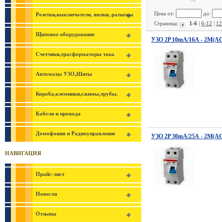
Цена от:
до:
Розетки,выключатели, вилки, разъемы
Страница:
1-6
|
6-12
|
12
Щитовое оборудование
УЗО 2P 10mA/16А - 2М(AC
Счетчики,трасформаторы тока
Автоматы УЗО,Шиты
Короба,клемники,сжимы,трубы.
Кабели и провода
Домофония и Радиоуправление
УЗО 2P 30mA/25А - 2М(AC
НАВИГАЦИЯ
Прайс-лист
Новости
Отзывы