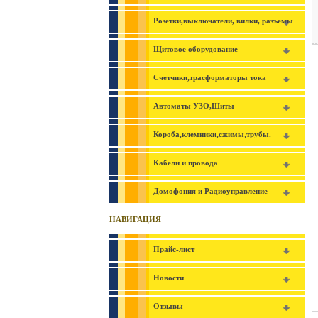
Розетки,выключатели, вилки, разъемы
Щитовое оборудование
Счетчики,трасформаторы тока
Автоматы УЗО,Шиты
Короба,клемники,сжимы,трубы.
Кабели и провода
Домофония и Радиоуправление
НАВИГАЦИЯ
Прайс-лист
Новости
Отзывы