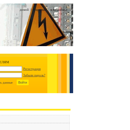
домой
|
стартовая
|
в избранное
ТЕЛЯМ
Регистрация
Забыли пароль?
ть данные