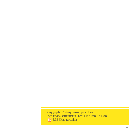
Copyright © Shop.normogrand.ru.
Все права защищены. Тел. (495) 669-31-56
RSS
|
Карта сайта
Со