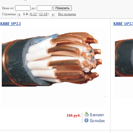
Цена от:
до:
Страница:
1-6
|
6-12
|
12-18
|
Все позиции
КВВГ 19*2,5
КВВГ 14*2,
В корзину
166 руб.
Подробно