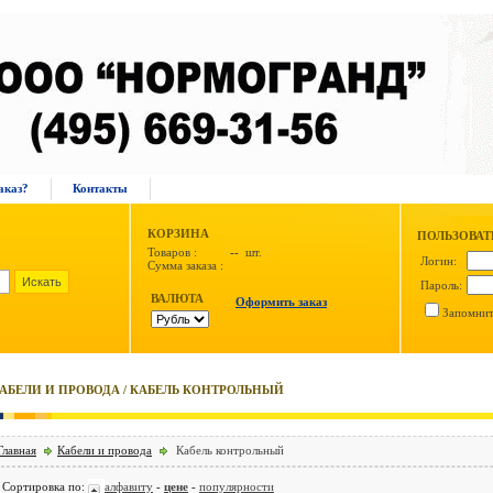
аказ?
Контакты
КОРЗИНА
ПОЛЬЗОВА
Товаров :
--
шт.
Логин:
Сумма заказа :
Пароль:
ВАЛЮТА
Оформить заказ
Запомни
АБЕЛИ И ПРОВОДА / КАБЕЛЬ КОНТРОЛЬНЫЙ
Главная
Кабели и провода
Кабель контрольный
Сортировка по:
алфавиту
-
цене
-
популярности