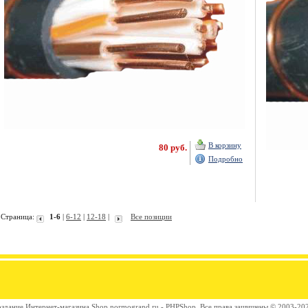
В корзину
80 руб.
Подробно
Страница:
1-6
|
6-12
|
12-18
|
Все позиции
здание Интернет-магазина
Shop.normogrand.ru - PHPShop. Все права защищены © 2003-20