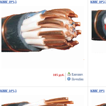
КВВГ 19*1,5
КВВГ 10*2,
В корзину
105 руб.
Подробно
КВВГ 14*1,5
КВВГ 19*1